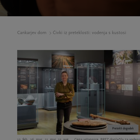
Cankarjev dom
Čivki iz preteklosti: vodenja s kustosi
Pretekli dogodek
12. feb., 26. mar., 21. maj, 23. avg.
Cena vstopnice, BREZ doplačila za vodenj