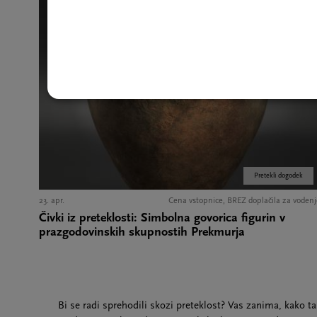
Pretekli dogodek
23. apr.
Cena vstopnice, BREZ doplačila za vodenj
Čivki iz preteklosti: Simbolna govorica figurin v
prazgodovinskih skupnostih Prekmurja
Bi se radi sprehodili skozi preteklost? Vas zanima, kako t