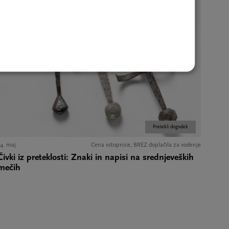
Pretekli dogodek
14. maj
Cena vstopnice, BREZ doplačila za vodenje
Čivki iz preteklosti: Znaki in napisi na srednjeveških
mečih