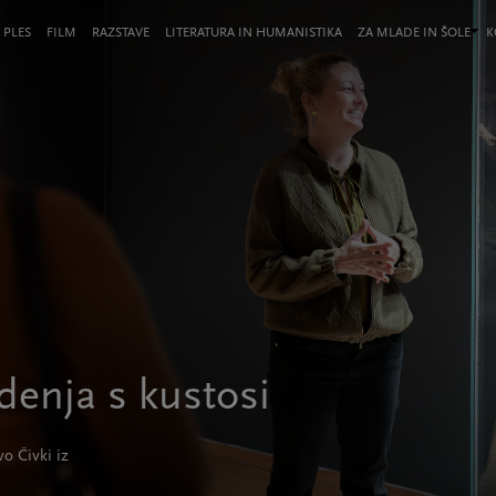
 PLES
FILM
RAZSTAVE
LITERATURA IN HUMANISTIKA
ZA MLADE IN ŠOLE
K
odenja s kustosi
o Čivki iz