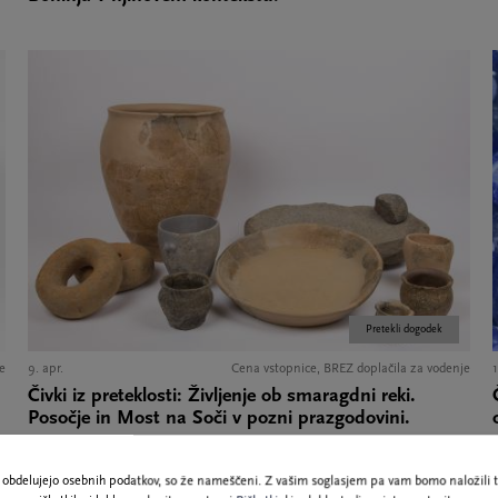
Pretekli dogodek
e
9. apr.
Cena vstopnice, BREZ doplačila za vodenje
1
Čivki iz preteklosti: Življenje ob smaragdni reki.
Posočje in Most na Soči v pozni prazgodovini.
ne obdelujejo osebnih podatkov, so že nameščeni. Z vašim soglasjem pa vam bomo naložili t