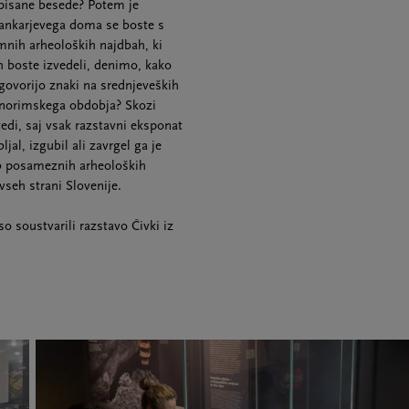
pisane besede? Potem je
i Cankarjevega doma se boste s
mnih arheoloških najdbah, ki
h boste izvedeli, denimo, kako
 govorijo znaki na srednjeveških
oznorimskega obdobja? Skozi
edi, saj vsak razstavni eksponat
jal, izgubil ali zavrgel ga je
Ob posameznih arheoloških
seh strani Slovenije.
o soustvarili razstavo Čivki iz