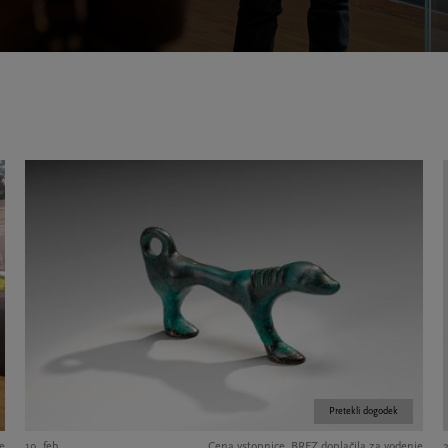
Pretekli dogodek
e
19. feb.
Cena vstopnice, BREZ doplačila za vodenje
2