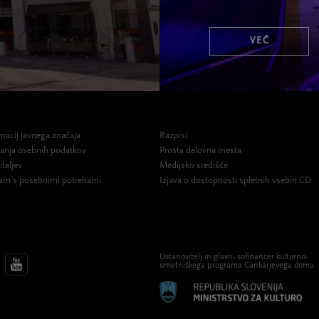
VEČ
macij javnega značaja
Razpisi
ovanja osebnih podatkov
Prosta delovna mesta
iteljev
Medijsko središče
am s posebnimi potrebami
Izjava o dostopnosti spletnih vsebin CD
Ustanovitelj in glavni sofinancer kulturno-
umetniškega programa Cankarjevega doma