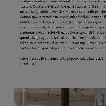
predmeti naših prednamcev in kako brati najzgodnejše za
razstava Čivki iz preteklosti kot nalašč za vas. V Galerij
kustosi iz uglednih slovenskih muzejev sprehodili po izje
»odmevajo« iz preteklosti. V enajstih arheoloških zgodba
arhitekturno razkošno je bilo rimsko Celje, ali pa kaj nam
mečih. Ste vedeli, da imamo v Sloveniji tudi grafite iz p
predmetni svet arheoloških najdb boste spoznali 11 pripov
sporoča svojo zgodbo; izdelal, obdelal, cenil, nosil, uporabl
nekdo, ki je nekoč živel na ozemlju današnje Slovenije. 
najdbah boste spoznali pomembna arheološka najdišča z v
Vabljeni na doživeta arheološka popotovanja s kustosi, ki s
preteklosti!