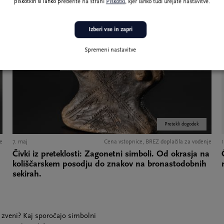
piškotkih si lahko preberite na strani
Piškotki
, kjer lahko tudi urejate nastavitve.
Izberi vse in zapri
Spremeni nastavitve
Pretekli dogodek
e
7. maj
Cena vstopnice, BREZ doplačila za vodenje
Čivki iz preteklosti: Zagonetni simboli. Od okrasja na
koliščarskem posodju do znakov na bronastodobnih
sekirah.
a zveni? Kaj sporočajo simbolni