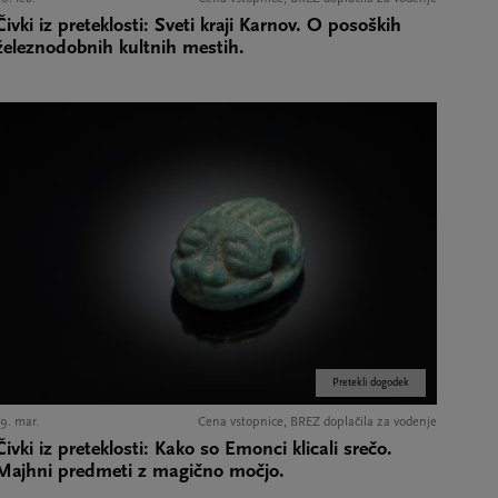
Čivki iz preteklosti: Sveti kraji Karnov. O posoških
železnodobnih kultnih mestih.
Pretekli dogodek
9. mar.
Cena vstopnice, BREZ doplačila za vodenje
Čivki iz preteklosti: Kako so Emonci klicali srečo.
Majhni predmeti z magično močjo.