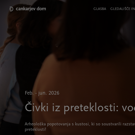
Skip
to
Meni
GLASBA
GLEDALIŠČE IN
main
v
content
glavi
strani
Feb. - jun. 2026
Čivki iz preteklosti: v
Arheološka popotovanja s kustosi, ki so soustvarili razstav
preteklosti!