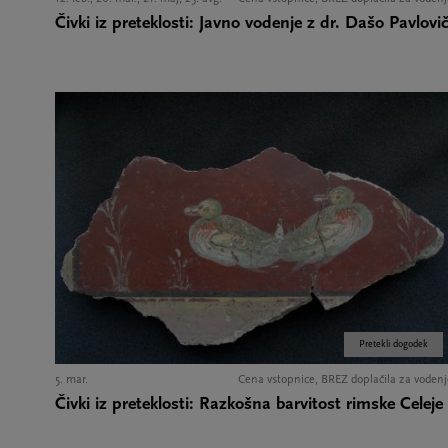
Čivki iz preteklosti: Javno vodenje z dr. Dašo Pavlovi
Pretekli dogodek
5. mar.
Cena vstopnice, BREZ doplačila za vodenj
Čivki iz preteklosti: Razkošna barvitost rimske Celeje