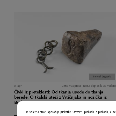
Pretekli dogodek
2. apr.
Cena vstopnice, BREZ doplačila za vodenj
Čivki iz preteklosti: Od tkanja usode do tkanja
besede. O tkalski uteži z Vrtičnjaka in nožičku iz
Bodešč.
Ta spletna stran uporablja piškotke. Obvezni piškotki in piškotki, ki 