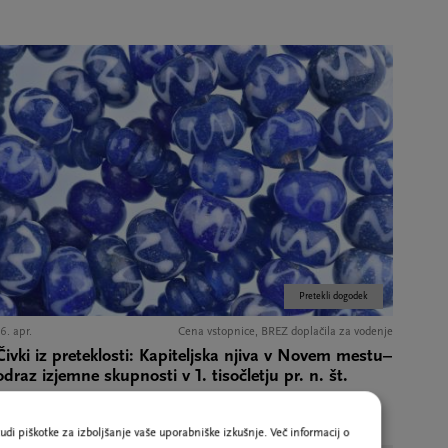
Pretekli dogodek
6. apr.
Cena vstopnice, BREZ doplačila za vodenje
Čivki iz preteklosti: Kapiteljska njiva v Novem mestu–
odraz izjemne skupnosti v 1. tisočletju pr. n. št.
udi piškotke za izboljšanje vaše uporabniške izkušnje. Več informacij o