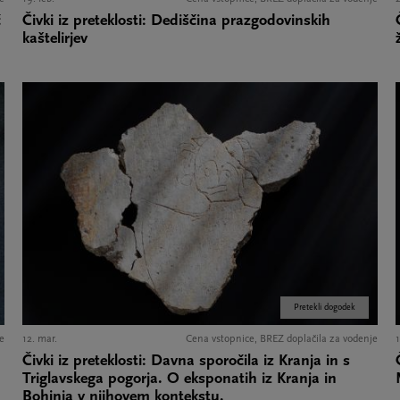
č
Čivki iz preteklosti: Dediščina prazgodovinskih
kaštelirjev
Pretekli dogodek
e
12. mar.
Cena vstopnice, BREZ doplačila za vodenje
1
Čivki iz preteklosti: Davna sporočila iz Kranja in s
Triglavskega pogorja. O eksponatih iz Kranja in
Bohinja v njihovem kontekstu.