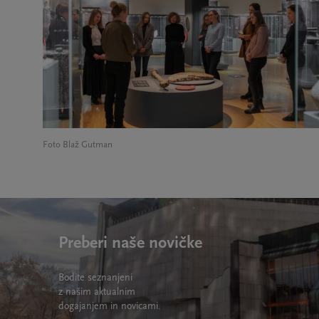
Foto Blaž Gutman
Preberi naše novičke
Bodite seznanjeni
z našim aktualnim
dogajanjem in novicami.