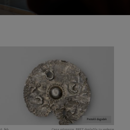
Pretekli dogodek
6. feb.
Cena vstopnice, BREZ doplačila za vodenje