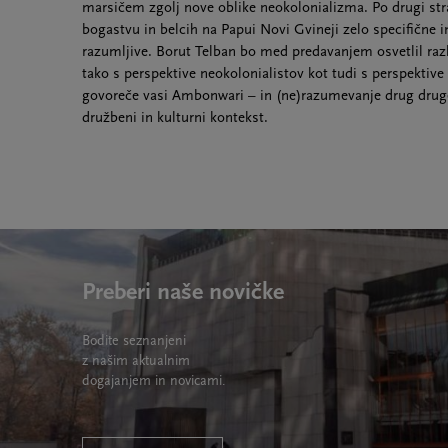
marsičem zgolj nove oblike neokolonializma. Po drugi str
bogastvu in belcih na Papui Novi Gvineji zelo specifične
razumljive. Borut Telban bo med predavanjem osvetlil raz
tako s perspektive neokolonialistov kot tudi s perspektiv
govoreče vasi Ambonwari – in (ne)razumevanje drug druge
družbeni in kulturni kontekst.
Preberi naše novičke
Bodite seznanjeni
z našim aktualnim
dogajanjem in novicami.