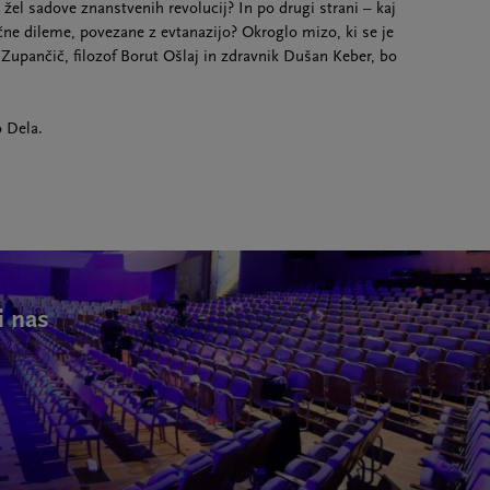
el sadove znanstvenih revolucij? In po drugi strani – kaj
čne dileme, povezane z evtanazijo? Okroglo mizo, ki se je
a Zupančič, filozof Borut Ošlaj in zdravnik Dušan Keber, bo
 Dela.
i nas