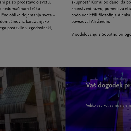
ani pa so predstave o svetu,
skupnost? Komu bo dano, da bo ž
 in nedomačinom težko
znanstveni razvoj pomeni za eti
lične oblike dojemanja sveta –
bodo udeležili filozofinja Alenk
e domačinov iz karawarijsko
povezoval Ali Žerdin.
ga postavilo v zgodovinski,
V sodelovanju s Sobotno prilogo
Vaš dogodek pr
Veliko več kot samo najem