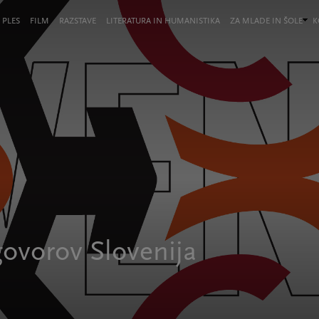
 PLES
FILM
RAZSTAVE
LITERATURA IN HUMANISTIKA
ZA MLADE IN ŠOLE
K
govorov Slovenija