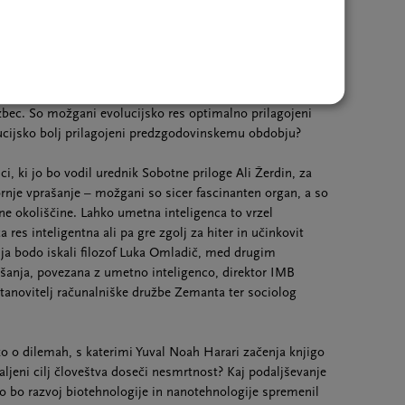
rom o značilnostih človeških možganov. Pisateljica in
bo o vprašanjih evolucije možganov pogovarjala z
er umetnico, ki ustvarja predvsem na področju videa in
azbec. So možgani evolucijsko res optimalno prilagojeni
ucijsko bolj prilagojeni predzgodovinskemu obdobju?
i, ki jo bo vodil urednik Sobotne priloge Ali Žerdin, za
rnje vprašanje – možgani so sicer fascinanten organ, a so
ne okoliščine. Lahko umetna inteligenca to vrzel
res inteligentna ali pa gre zgolj za hiter in učinkovit
ja bodo iskali filozof Luka Omladič, med drugim
šanja, povezana z umetno inteligenco, direktor IMB
stanovitelj računalniške družbe Zemanta ter sociolog
zo o dilemah, s katerimi Yuval Noah Harari začenja knjigo
ljeni cilj človeštva doseči nesmrtnost? Kaj podaljševanje
o bo razvoj biotehnologije in nanotehnologije spremenil