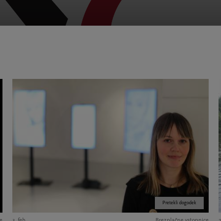
0
Pretekli dogodek
e
3. feb.
Brezplačne vstopnice
2