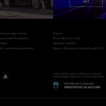
VEČ
macij javnega značaja
Razpisi
ovanja osebnih podatkov
Prosta delovna mesta
iteljev
Medijsko središče
am s posebnimi potrebami
Izjava o dostopnosti spletnih vsebin CD
Ustanovitelj in glavni sofinancer kulturno-
umetniškega programa Cankarjevega doma