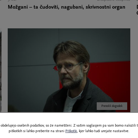
Možgani – ta čudoviti, nagubani, skrivnostni organ
Pretekli dogodek
e
20. apr.
Brezplačne vstopnice
Pravica do prekinitve življenja v času stremljenja po
ne obdelujejo osebnih podatkov, so že nameščeni. Z vašim soglasjem pa vam bomo naložili t
nesmrtnosti - odpovedano
piškotkih si lahko preberite na strani
Piškotki
, kjer lahko tudi urejate nastavitve.