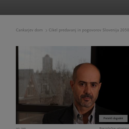
Cankarjev dom
Cikel predavanj in pogovorov Slovenija 205
Pretekli dogodek
20. jan.
Brezplačne vstopnic