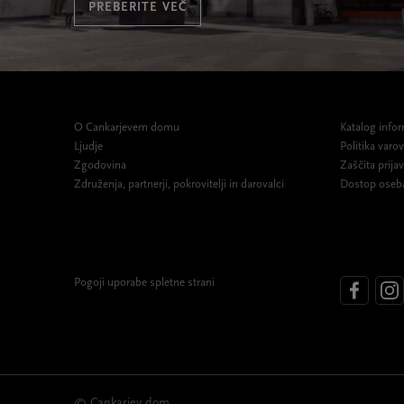
PREBERITE VEČ
O Cankarjevem domu
Katalog infor
Ljudje
Politika var
Zgodovina
Zaščita prijav
Združenja, partnerji, pokrovitelji in darovalci
Dostop oseb
Pogoji uporabe spletne strani
© Cankarjev dom