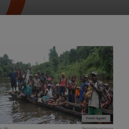
Pretekli dogodek
0. feb.
Brezplačne vstopnice