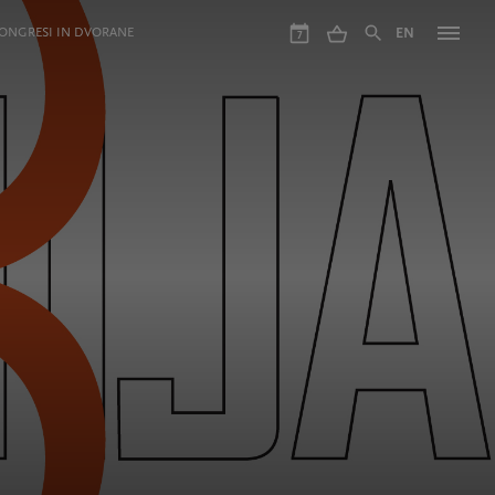
ONGRESI IN DVORANE
EN
7