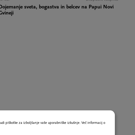
Dojemanje sveta, bogastva in belcev na Papui Novi
Gvineji
udi piškotke za izboljšanje vaše uporabniške izkušnje. Več informacij o