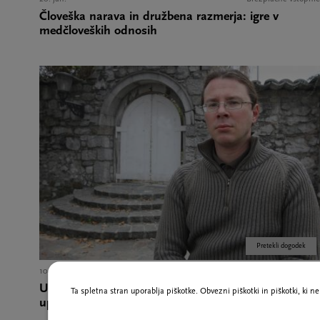
Človeška narava in družbena razmerja: igre v
medčloveških odnosih
Pretekli dogodek
10. mar.
Brezplačne vstopnic
Umetna inteligenca: največja grožnja ali največje
Ta spletna stran uporablja piškotke. Obvezni piškotki in piškotki, ki 
upanje? PRESTAVLJENO