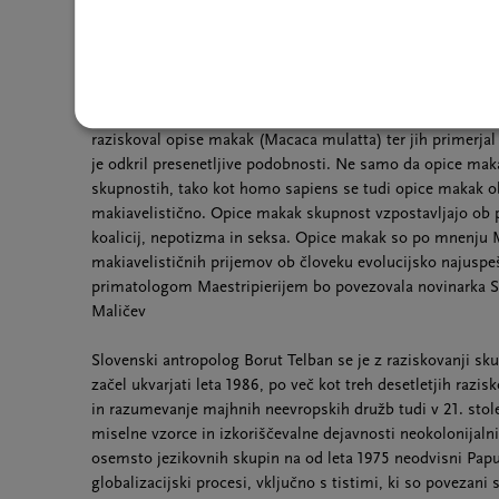
Cikel predavanj, pogovorov in okroglih miz, ki spremlja pr
navdihnjeno z besedili zgodovinarja Yuvala Noaha Hararija,
italijanski primatolog, delujoč na univerzi v Chicagu. Mae
raziskoval opise makak (Macaca mulatta) ter jih primerj
je odkril presenetljive podobnosti. Ne samo da opice makak
skupnostih, tako kot homo sapiens se tudi opice makak ob
makiavelistično. Opice makak skupnost vzpostavljajo ob p
koalicij, nepotizma in seksa. Opice makak so po mnenju Ma
makiavelističnih prijemov ob človeku evolucijsko najuspe
primatologom Maestripierijem bo povezovala novinarka So
Maličev
Slovenski antropolog Borut Telban se je z raziskovanji sk
začel ukvarjati leta 1986, po več kot treh desetletjih razis
in razumevanje majhnih neevropskih družb tudi v 21. stole
miselne vzorce in izkoriščevalne dejavnosti neokolonijalnih
osemsto jezikovnih skupin na od leta 1975 neodvisni Papu
globalizacijski procesi, vključno s tistimi, ki so povezani s