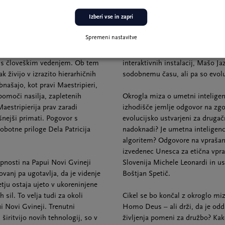
Izberi vse in zapri
ojekt 2020, odrsko uprizoritev,
Cikel se bo nadaljeval s pogovo
Spremeni nastavitve
 bo otvoril Dario Maestripieri,
publicistka Mojca Kumerdej se 
stripieri je, med drugim,
nevrologom Blažem Koritnikom t
al s človeškim vedenjem. Ob tem
interaktivnih instalacij, Mašo J
 živijo v izrazito hierarhičnih
sodobnemu času, ali pa so evol
našajo, kot pravi Maestripieri,
omoči nasilja, zapletenih
Okrogla miza o umetni inteligenc
estripierija prav zaradi
izhodišče jemlje odgovor na zgo
šnejši primati. Pogovor s
evolucijsko ustvarjeni za drugač
botne priloge Dela Patricija
nadoknadi? Je umetna inteligenca 
algoritem? Odgovore na vprašan
izvedenec Unesca za etična vpra
upnosti na Papui Novi Gvineji
Slovenija Michele Leonardi in u
kovanj pa ugotavlja, da je videnje
Boštjan Spetič.
tju ostaja ujeto v ukoreninjene
 sil. To velja tudi za okoli
Cikel se bo končal z okroglo mi
i Novi Gvineji. Trenutni
Homo Deus – ali drži, da je odda
 širitvijo novih tehnologij, so v
življenja pomeni za družbo? Kak