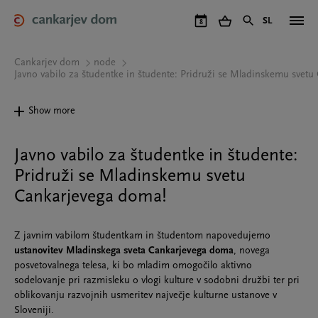
Skip
to
SL
8
main
content
Cankarjev dom
node
Javno vabilo za študentke in študente: Pridruži se Mladinskemu svet
Show more
Javno vabilo za študentke in študente:
Pridruži se Mladinskemu svetu
Cankarjevega doma!
Z javnim vabilom študentkam in študentom napovedujemo
ustanovitev Mladinskega sveta Cankarjevega doma
, novega
posvetovalnega telesa, ki bo mladim omogočilo aktivno
sodelovanje pri razmisleku o vlogi kulture v sodobni družbi ter pri
oblikovanju razvojnih usmeritev največje kulturne ustanove v
Sloveniji.