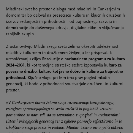
Mladinski svet bo prostor dialoga med mladimi in Cankarjevim
domom ter bo deloval na presečišču kulture in ključnih družbenih
izzivov sedanjosti in prihodnosti – od trajnostnega razvoja in
demokracije do duševnega zdravja, digitalne etike in vključevanja
ranljivih skupin.
Z ustanovitvijo Mladinskega sveta želimo okrepiti udeleženost
mladih v kulturnem in družbenem življenju ter prispevati k
uresničevanju ciljev
Resolucije o nacionalnem programu za kulturo
2024–2031
, ki kot temeljne strateške stebre izpostavlja
kulturo za
povezano družbo, kulturo kot javno dobro in kulturo za trajnostno
prihodnost.
Ključno vlogo pri tem ima prav pogled mladih
generacij, ki bodo v prihodnosti soustvarjale družbeni in kulturni
prostor.
»V Cankarjevem domu želimo svoje razumevanje kompleksnega,
vrtoglavo spreminjajočega se sveta razširiti in poglobiti. Izredno
pomembno se nam zdi, da se seznanimo z vpogledi in vrednostnimi
sistemi prihajajočih generacij ter z njihovo pomočjo reflektiramo in še
izboljšamo svoje procese in vsebine. Mladim želimo omogočiti aktivno