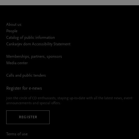
About us
People
Catalog of public information
Cankarjev dom Accessibility Statement
Memberships, partners, sponsors
Media center
Calls and public tenders
Register for e-news
Join the circle of CD enthusiasts, staying up-to-date with all the latest news, event
announcements and special offers.
REGISTER
Terms of use