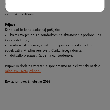
Na podlagi prijav bo izbranih
šest članov oziroma članic
, pri čemer
bo izbor sledil načelom uravnotežene spolne zastopanosti in
vsebinske različnosti.
Prijava
Kandidati in kandidatke naj pošljejo:
• kratek življenjepis s poudarkom na aktivnostih s področij, na
katerih delujejo,
• motivacijsko pismo, v katerem izpostavijo, zakaj želijo
sodelovati v Mladinskem svetu Cankarjevega doma,
• dokazilo o statusu študenta oz. študentke.
Prijave in dodatna vprašanja sprejemamo na elektronski naslov:
mladinski.svet@cd-cc.si
Rok za prijavo: 8. februar 2026