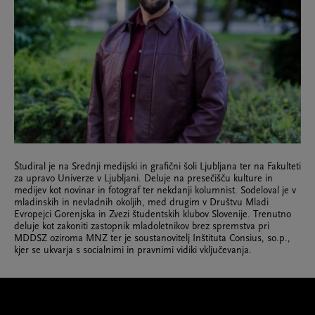
Študiral je na Srednji medijski in grafični šoli Ljubljana ter na Fakulteti
za upravo Univerze v Ljubljani. Deluje na presečišču kulture in
medijev kot novinar in fotograf ter nekdanji kolumnist. Sodeloval je v
mladinskih in nevladnih okoljih, med drugim v Društvu Mladi
Evropejci Gorenjska in Zvezi študentskih klubov Slovenije. Trenutno
deluje kot zakoniti zastopnik mladoletnikov brez spremstva pri
MDDSZ oziroma MNZ ter je soustanovitelj Inštituta Consius, so.p.,
kjer se ukvarja s socialnimi in pravnimi vidiki vključevanja.