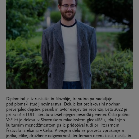
Diplomiral je iz rusistike in filozofije, trenutno pa nadaljuje
podiplomski študij novinarstva. Deluje kot preiskovalni novinar,
preverjalec dejstev, pesnik in avtor esejev ter recenzij. Leta 2022 je
pri založbi LUD Literatura izšel njegov pesniški prvenec Čisto potiho.
Več let je deloval v Slovenskem mladinskem gledališču, izkušnje s
kulturnim menedžmentom pa je pridobival tudi pri literarnem
festivalu Izrekanja v Celju. V svojem delu se posveča vprašanjem
jezika, etike, družbene odgovornosti ter temam neenakosti, nasilja in