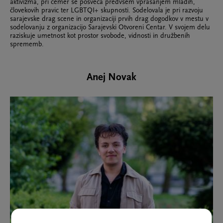
aktivizma, pri čemer se posveča predvsem vprašanjem mladih,
človekovih pravic ter LGBTQI+ skupnosti. Sodelovala je pri razvoju
sarajevske drag scene in organizaciji prvih drag dogodkov v mestu v
sodelovanju z organizacijo Sarajevski Otvoreni Centar. V svojem delu
raziskuje umetnost kot prostor svobode, vidnosti in družbenih
sprememb.
Anej Novak